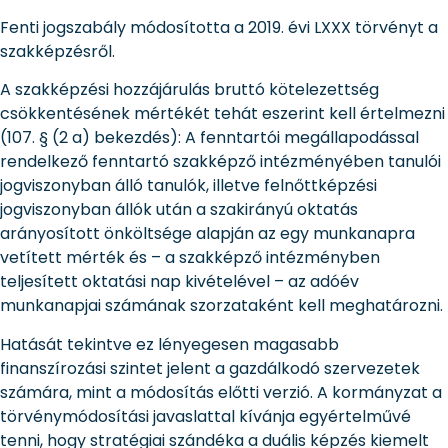
Fenti jogszabály módosította a 2019. évi LXXX törvényt a
szakképzésről.
A szakképzési hozzájárulás bruttó kötelezettség
csökkentésének mértékét tehát eszerint kell értelmezni
(107. § (2 a) bekezdés): A fenntartói megállapodással
rendelkező fenntartó szakképző intézményében tanulói
jogviszonyban álló tanulók, illetve felnőttképzési
jogviszonyban állók után a szakirányú oktatás
arányosított önköltsége alapján az egy munkanapra
vetített mérték és – a szakképző intézményben
teljesített oktatási nap kivételével – az adóév
munkanapjai számának szorzataként kell meghatározni.
Hatását tekintve ez lényegesen magasabb
finanszírozási szintet jelent a gazdálkodó szervezetek
számára, mint a módosítás előtti verzió. A kormányzat a
törvénymódosítási javaslattal kívánja egyértelművé
tenni, hogy stratégiai szándéka a duális képzés kiemelt