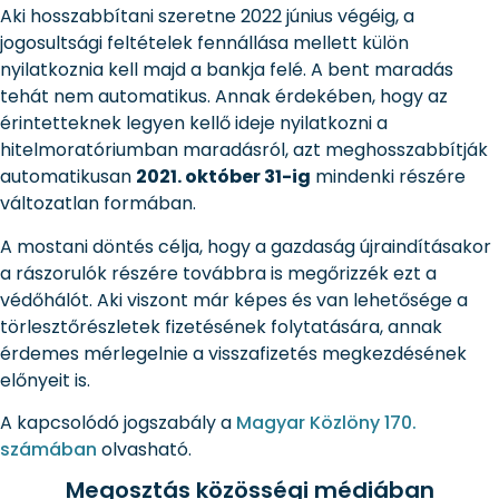
Aki hosszabbítani szeretne 2022 június végéig, a
jogosultsági feltételek fennállása mellett külön
nyilatkoznia kell majd a bankja felé. A bent maradás
tehát nem automatikus. Annak érdekében, hogy az
érintetteknek legyen kellő ideje nyilatkozni a
hitelmoratóriumban maradásról, azt meghosszabbítják
automatikusan
2021. október 31-ig
mindenki részére
változatlan formában.
A mostani döntés célja, hogy a gazdaság újraindításakor
a rászorulók részére továbbra is megőrizzék ezt a
védőhálót. Aki viszont már képes és van lehetősége a
törlesztőrészletek fizetésének folytatására, annak
érdemes mérlegelnie a visszafizetés megkezdésének
előnyeit is.
A kapcsolódó jogszabály a
Magyar Közlöny 170.
számában
olvasható.
Megosztás közösségi médiában