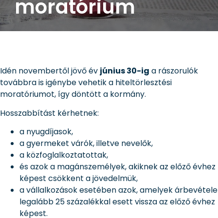
moratórium
Idén novembertől jövő év
június 30-ig
a rászorulók
továbbra is igénybe vehetik a hiteltörlesztési
moratóriumot, így döntött a kormány.
Hosszabbítást kérhetnek:
a nyugdíjasok,
a gyermeket várók, illetve nevelők,
a közfoglalkoztatottak,
és azok a magánszemélyek, akiknek az előző évhez
képest csökkent a jövedelmük,
a vállalkozások esetében azok, amelyek árbevétele
legalább 25 százalékkal esett vissza az előző évhez
képest.