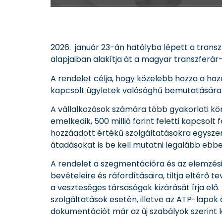
2026. január 23-án hatályba lépett a transz
alapjaiban alakítja át a magyar transzferár
A rendelet célja, hogy közelebb hozza a haz
kapcsolt ügyletek valósághű bemutatására 
A vállalkozások számára több gyakorlati könnyí
emelkedik, 500 millió forint feletti kapcsolt
hozzáadott értékű szolgáltatásokra egyszer
átadásokat is be kell mutatni legalább ebb
A rendelet a szegmentációra és az elemzési 
bevételeire és ráfordításaira, tiltja eltérő
a veszteséges társaságok kizárását írja elő
szolgáltatások esetén, illetve az ATP-lapok
dokumentációt már az új szabályok szerint le