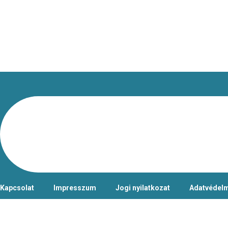
Kapcsolat
Impresszum
Jogi nyilatkozat
Adatvédelm
Csongrád-Csanádi Kereskedelmi és Iparkamara – @2026 Minden