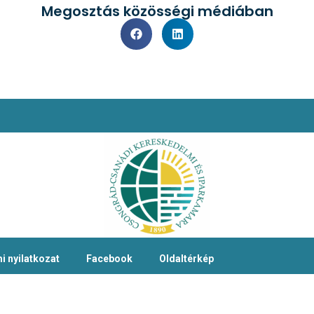
Megosztás közösségi médiában
i nyilatkozat
Facebook
Oldaltérkép
 jog fenntartva!