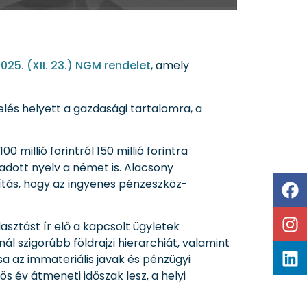
025. (XII. 23.) NGM rendelet
, amely
elés helyett a gazdasági tartalomra, a
 millió forintról 150 millió forintra
ogadott nyelv a német is. Alacsony
ítás, hogy az ingyenes pénzeszköz-
sztást ír elő a kapcsolt ügyletek
ál szigorúbb földrajzi hierarchiát, valamint
a az immateriális javak és pénzügyi
s év átmeneti időszak lesz, a helyi