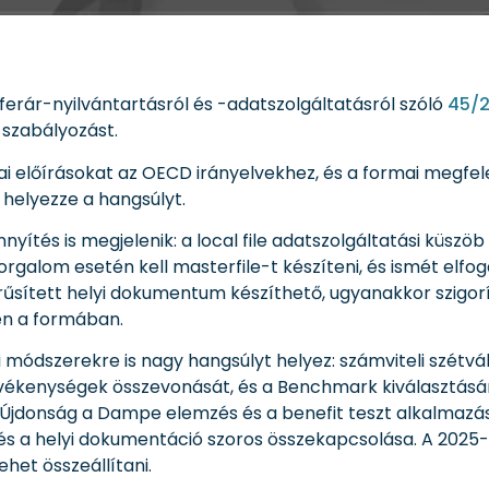
ferár-nyilvántartásról és -adatszolgáltatásról szóló
45/2
-szabályozást.
ai előírásokat az OECD irányelvekhez, és a formai megfel
helyezze a hangsúlyt.
tés is megjelenik: a local file adatszolgáltatási küszöb 100
 forgalom esetén kell masterfile-t készíteni, és ismét elf
űsített helyi dokumentum készíthető, ugyanakkor szigor
en a formában.
módszerekre is nagy hangsúlyt helyez: számviteli szétvála
 tevékenységek összevonását, és a Benchmark kiválasztásán
. Újdonság a Dampe elemzés és a benefit teszt alkalmazás
 és a helyi dokumentáció szoros összekapcsolása. A 2025-ö
het összeállítani.