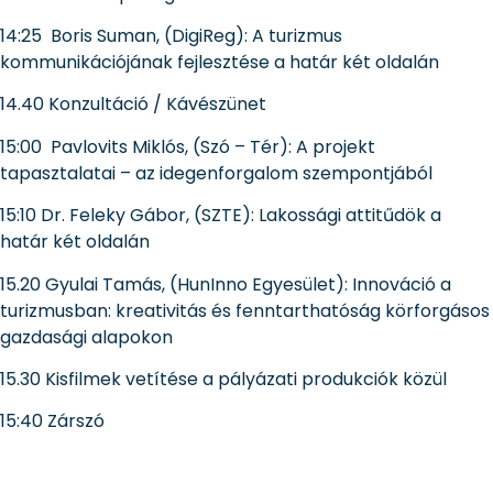
14:25 Boris Suman, (DigiReg): A turizmus
kommunikációjának fejlesztése a határ két oldalán
14.40 Konzultáció / Kávészünet
15:00 Pavlovits Miklós, (Szó – Tér): A projekt
tapasztalatai – az idegenforgalom szempontjából
15:10 Dr. Feleky Gábor, (SZTE): Lakossági attitűdök a
határ két oldalán
15.20 Gyulai Tamás, (HunInno Egyesület): Innováció a
turizmusban: kreativitás és fenntarthatóság körforgásos
gazdasági alapokon
15.30 Kisfilmek vetítése a pályázati produkciók közül
15:40 Zárszó