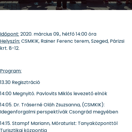
Időpont:
2020. március 09., hétfő 14:00 óra
Helyszín:
CSMKIK, Rainer Ferenc terem, Szeged, Párizsi
krt. 8-12.
Program:
13.30 Regisztráció
14:00 Megnyitó. Pavlovits Miklós levezető elnök
14:05. Dr. Tráserné Oláh Zsuzsanna, (CSMKIK):
Idegenforgalmi perspektívák Csongrád megyében
14:15. Stampf Mariann, Móraturist: Tanyaközponttól
Turisztikai központig