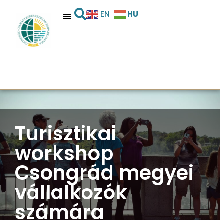
HU
EN
Turisztikai
workshop
Csongrád megyei
vállalkozók
számára