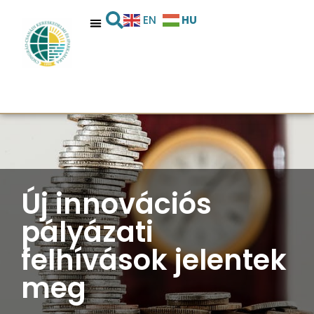
HU
EN
Új innovációs
pályázati
felhívások jelentek
meg