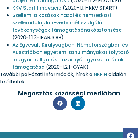
projektek támogatása
(2020-1.1.2-PIACI KFI)
KKV Start Innováció
(2020-1.1.1-KKV START)
Szellemi alkotások hazai és nemzetközi
szellemitulajdon-védelmét szolgáló
tevékenységek támogatásánakösztönzése
(2020-1.1.3-IPARJOG)
Az Egyesült Királyságban, Németországban és
Ausztriában egyetemi tanulmányokat folytató
magyar hallgatók hazai nyári gyakorlatának
támogatása
(2020-1.2.1-GYAK)
További pályázati információk, hírek a
NKFIH
oldalán
találhatók.
Megosztás közösségi médiában