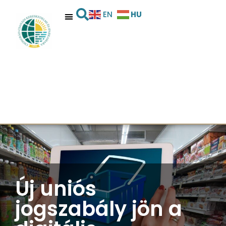
HU
EN
Új uniós
jogszabály jön a