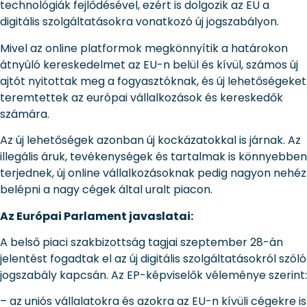
technológiák fejlődésével, ezért is dolgozik az EU a
digitális szolgáltatásokra vonatkozó új jogszabályon.
Mivel az online platformok megkönnyítik a határokon
átnyúló kereskedelmet az EU-n belül és kívül, számos új
ajtót nyitottak meg a fogyasztóknak, és új lehetőségeket
teremtettek az európai vállalkozások és kereskedők
számára.
Az új lehetőségek azonban új kockázatokkal is járnak. Az
illegális áruk, tevékenységek és tartalmak is könnyebben
terjednek, új online vállalkozásoknak pedig nagyon nehéz
belépni a nagy cégek által uralt piacon.
Az Európai Parlament javaslatai:
A belső piaci szakbizottság tagjai szeptember 28-án
jelentést fogadtak el az új digitális szolgáltatásokról szóló
jogszabály kapcsán. Az EP-képviselők véleménye szerint:
– az uniós vállalatokra és azokra az EU-n kívüli cégekre is