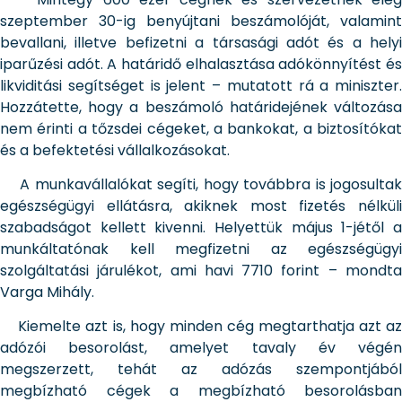
szeptember 30-ig benyújtani beszámolóját, valamint
bevallani, illetve befizetni a társasági adót és a helyi
iparűzési adót. A határidő elhalasztása adókönnyítést és
likviditási segítséget is jelent – mutatott rá a miniszter.
Hozzátette, hogy a beszámoló határidejének változása
nem érinti a tőzsdei cégeket, a bankokat, a biztosítókat
és a befektetési vállalkozásokat.
A munkavállalókat segíti, hogy továbbra is jogosultak
egészségügyi ellátásra, akiknek most fizetés nélküli
szabadságot kellett kivenni. Helyettük május 1-jétől a
munkáltatónak kell megfizetni az egészségügyi
szolgáltatási járulékot, ami havi 7710 forint – mondta
Varga Mihály.
Kiemelte azt is, hogy minden cég megtarthatja azt az
adózói besorolást, amelyet tavaly év végén
megszerzett, tehát az adózás szempontjából
megbízható cégek a megbízható besorolásban