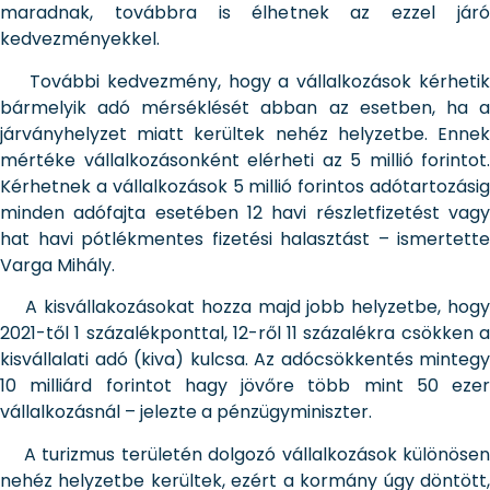
maradnak, továbbra is élhetnek az ezzel járó
kedvezményekkel.
További kedvezmény, hogy a vállalkozások kérhetik
bármelyik adó mérséklését abban az esetben, ha a
járványhelyzet miatt kerültek nehéz helyzetbe. Ennek
mértéke vállalkozásonként elérheti az 5 millió forintot.
Kérhetnek a vállalkozások 5 millió forintos adótartozásig
minden adófajta esetében 12 havi részletfizetést vagy
hat havi pótlékmentes fizetési halasztást – ismertette
Varga Mihály.
A kisvállakozásokat hozza majd jobb helyzetbe, hogy
2021-től 1 százalékponttal, 12-ről 11 százalékra csökken a
kisvállalati adó (kiva) kulcsa. Az adócsökkentés mintegy
10 milliárd forintot hagy jövőre több mint 50 ezer
vállalkozásnál – jelezte a pénzügyminiszter.
A turizmus területén dolgozó vállalkozások különösen
nehéz helyzetbe kerültek, ezért a kormány úgy döntött,