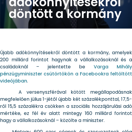
adókönnyítésekről
döntött a kormány
Újabb adókönnyítésekről döntött a kormány, amelyek
200 milliárd forintot hagynak a vállalkozásoknál és a
családoknál – jelentette be
Varga Mihál
pénzügyminiszter csütörtökön a Facebookra feltöltött
videójában
.
A versenyszférával kötött megállapodásnak
megfelelően július 1-jétől újabb két százalékponttal, 17,5-
ről 15,5 százalékra csökken a szociális hozzájárulási adó
mértéke, ez fél év alatt mintegy 160 milliárd forintot
hagy a vállalkozásoknál – közölte a miniszter.
Mintegy 600 ezer cégnek és szervezetnek elég