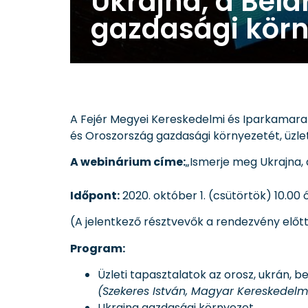
Ukrajna, a Bel
gazdasági körn
A Fejér Megyei Kereskedelmi és Iparkamara 
és Oroszország gazdasági környezetét, üzlet
A webinárium címe:
„Ismerje meg Ukrajna, 
Időpont:
2020. október 1. (csütörtök) 10.00
(A jelentkező résztvevők a rendezvény előtt
Program:
Üzleti tapasztalatok az orosz, ukrán, b
(Szekeres István, Magyar Kereskedel
Ukrajna gazdasági környezet