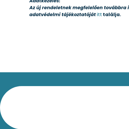
Adatkezelés:
Az új rendeletnek megfelelően továbbra i
adatvédelmi tájékoztatóját
itt
találja.