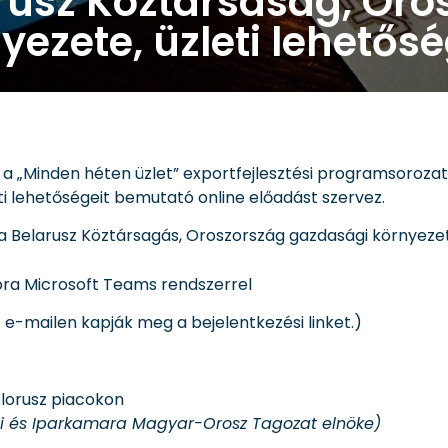
arusz Köztársaság, Oro
yezete, üzleti lehetős
a „Minden héten üzlet” exportfejlesztési programsorozat
i lehetőségeit bemutató online előadást szervez.
a Belarusz Köztársagás, Oroszország gazdasági környezeté
 óra Microsoft Teams rendszerrel
 e-mailen kapják meg a bejelentkezési linket.)
elorusz piacokon
mi és Iparkamara Magyar-Orosz Tagozat elnöke)