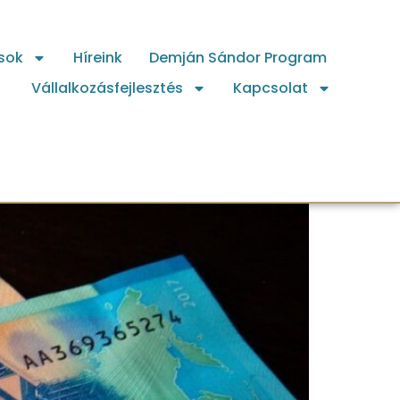
sok
Híreink
Demján Sándor Program
Vállalkozásfejlesztés
Kapcsolat