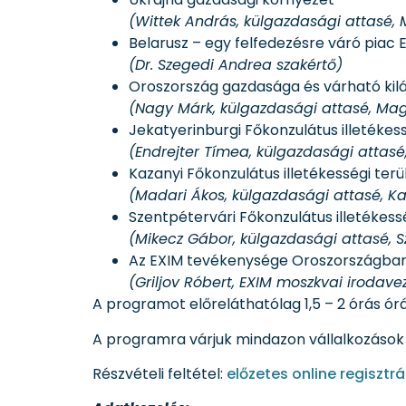
(Wittek András,
külgazdasági attasé,
M
Belarusz – egy felfedezésre váró piac 
(Dr. Szegedi Andrea szakértő)
Oroszország gazdasága és várható kil
(Nagy Márk, külgazdasági attasé, Ma
Jekatyerinburgi Főkonzulátus illetékess
(Endrejter Tímea, külgazdasági attasé
Kazanyi Főkonzulátus illetékességi terü
(Madari Ákos, külgazdasági attasé, K
Szentpétervári Főkonzulátus illetékess
(Mikecz Gábor, külgazdasági attasé, S
Az EXIM tevékenysége Oroszországban 
(Griljov Róbert, EXIM moszkvai irodave
A programot előreláthatólag 1,5 – 2 órás ór
A programra várjuk mindazon vállalkozások je
Részvételi feltétel:
előzetes online regisztr