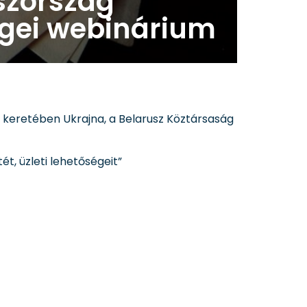
szország
égei webinárium
 keretében Ukrajna, a Belarusz Köztársaság
t, üzleti lehetőségeit”