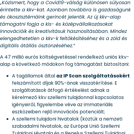
„Közismert, hogy a Covid19-válság különösen súlyosan
érintette a kkv-kat. Azonban továbbra is gazdaságunk
és ökoszisztémáink gerincét jelentik. Az új kkv-alap
támogatni fogja a kis- és középvállalkozásokat
innovációik és kreativitásuk hasznosításában. Mindez
elengedhetetlen a kkv-k feltőkésítéséhez és a zöld és
digitális átállás ösztönzéséhez.”
A 47 millió eurós költségvetéssel rendelkező uniós kkv-
alap a következő módokon fog támogatást biztosítani:
A tagállamok által
az IP Scan szolgáltatásokért
felszámított díjak 90%-ának visszatérítése. E
szolgáltatások átfogó értékelést adnak a
kérelmező kkv szellemi tulajdonnal kapcsolatos
igényeiről, figyelembe véve az immateriális
eszközeiben rejlő innovációs potenciált;
A szellemi tulajdoni hivatalok (köztük a nemzeti
szabadalmi hivatalok, az Európai Unió Szellemi
Tulajdoni Hivatala és a Benelux Szellemi Tulajdoni