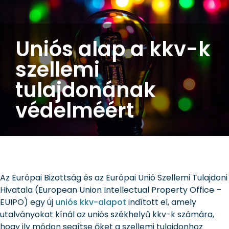
Uniós alap a kkv-k
szellemi
tulajdonának
védelméért
Az Európai Bizottság és az Európai Unió Szellemi Tulajdoni
Hivatala (European Union Intellectual Property Office –
EUIPO) egy új
uniós kkv-alapot
indított el, amely
utalványokat kínál az uniós székhelyű kkv-k számára,
hogy ily módon segítse őket a szellemi tulajdonhoz