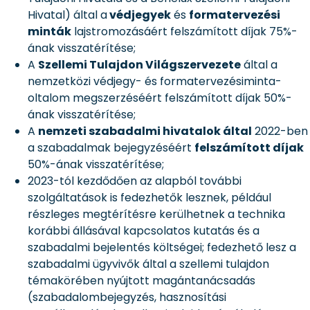
Hivatal) által a
védjegyek
és
formatervezési
minták
lajstromozásáért felszámított díjak 75%-
ának visszatérítése;
A
Szellemi Tulajdon Világszervezete
által a
nemzetközi védjegy- és formatervezésiminta-
oltalom megszerzéséért felszámított díjak 50%-
ának visszatérítése;
A
nemzeti szabadalmi hivatalok által
2022-ben
a szabadalmak bejegyzéséért
felszámított díjak
50%-ának visszatérítése;
2023-tól kezdődően az alapból további
szolgáltatások is fedezhetők lesznek, például
részleges megtérítésre kerülhetnek a technika
korábbi állásával kapcsolatos kutatás és a
szabadalmi bejelentés költségei; fedezhető lesz a
szabadalmi ügyvivők által a szellemi tulajdon
témakörében nyújtott magántanácsadás
(szabadalombejegyzés, hasznosítási