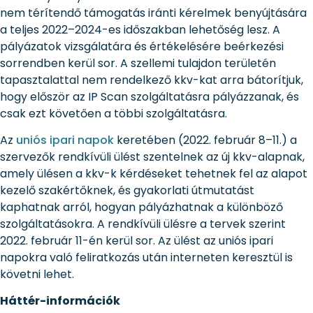
nem térítendő támogatás iránti kérelmek benyújtására
a teljes 2022–2024-es időszakban lehetőség lesz. A
pályázatok vizsgálatára és értékelésére beérkezési
sorrendben kerül sor. A szellemi tulajdon területén
tapasztalattal nem rendelkező kkv-kat arra bátorítjuk,
hogy először az IP Scan szolgáltatásra pályázzanak, és
csak ezt követően a többi szolgáltatásra.
Az
uniós ipari napok
keretében (2022. február 8–11.) a
szervezők rendkívüli ülést szentelnek az új kkv-alapnak,
amely ülésen a kkv-k kérdéseket tehetnek fel az alapot
kezelő szakértőknek, és gyakorlati útmutatást
kaphatnak arról, hogyan pályázhatnak a különböző
szolgáltatásokra. A rendkívüli ülésre a tervek szerint
2022. február 11-én kerül sor. Az ülést az uniós ipari
napokra való feliratkozás után interneten keresztül is
követni lehet.
Háttér-információk