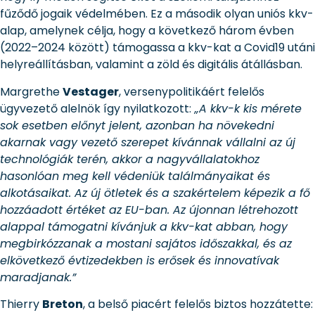
fűződő jogaik védelmében. Ez a második olyan uniós kkv-
alap, amelynek célja, hogy a következő három évben
(2022–2024 között) támogassa a kkv-kat a Covid19 utáni
helyreállításban, valamint a zöld és digitális átállásban.
Margrethe
Vestager
, versenypolitikáért felelős
ügyvezető alelnök így nyilatkozott:
„A kkv-k kis mérete
sok esetben előnyt jelent, azonban ha növekedni
akarnak vagy vezető szerepet kívánnak vállalni az új
technológiák terén, akkor a nagyvállalatokhoz
hasonlóan meg kell védeniük találmányaikat és
alkotásaikat. Az új ötletek és a szakértelem képezik a fő
hozzáadott értéket az EU-ban. Az újonnan létrehozott
alappal támogatni kívánjuk a kkv-kat abban, hogy
megbirkózzanak a mostani sajátos időszakkal, és az
elkövetkező évtizedekben is erősek és innovatívak
maradjanak.”
Thierry
Breton
, a belső piacért felelős biztos hozzátette: