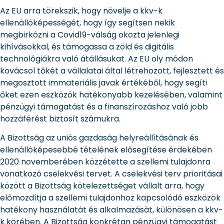
Az EU arra törekszik, hogy növelje a kkv-k
ellenállóképességét, hogy így segítsen nekik
megbirkózni a Covid19-válság okozta jelenlegi
kihívásokkal, és támogassa a zöld és digitális
technológiákra való átállásukat. Az EU oly módon
kovácsol tőkét a vállalatai által létrehozott, fejlesztett és
megosztott immateriális javak értékéből, hogy segíti
őket ezen eszközök hatékonyabb kezelésében, valamint
pénzügyi támogatást és a finanszírozáshoz való jobb
hozzáférést biztosít számukra.
A Bizottság az uniós gazdaság helyreállításának és
ellenállóképesebbé tételének elősegítése érdekében
2020 novemberében közzétette a szellemi tulajdonra
vonatkozó cselekvési tervet. A cselekvési terv prioritásai
között a Bizottság kötelezettséget vállalt arra, hogy
előmozdítja a szellemi tulajdonhoz kapcsolódó eszközök
hatékony használatát és alkalmazását, különösen a kkv-
k körében. A Bizottság konkrétan pénzügyi támogatást