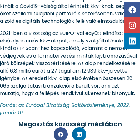
kínált a Covid19-válság által érintett kkv-knak, segítve
őket szellemi tulajdoni portfólióik kezelésében, valamint
a zöld és digitális technológiák felé való elmozdulásban.
2021-ben a Bizottság az EUIPO-val együtt elindította az
első olyan uniós kkv-alapot, amely szolgáltatásokat
kínál az IP Scan-hez kapcsolódó, valamint a nemzeti
védjegyek és a formatervezési minták lajstromozásával
járó költségek visszatérítésére. Az alap rendelkezésére
álló 6,8 millió eurót a 27 tagállam 12 989 kkv-ja vette
igénybe. Az eredeti kkv-alap első évében összesen 28
065 szolgáltatási tranzakcióra került sor, ami azt
mutatja, hogy a fellépés rendkívül sikeresnek bizonyult.
Forrás: az Európai Bizottság Sajtóközleménye, 2022.
január 10.
Megosztás közösségi médiában