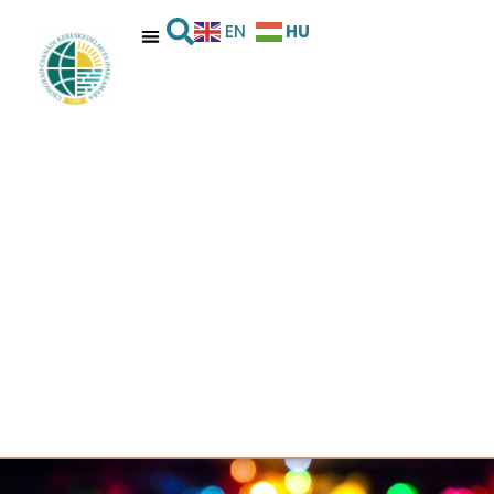
HU
EN