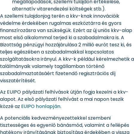
megállapodások, szellemi tulajdon értékelése,
alternatív vitarendezési költségek stb.).
A szellemi tulajdonjog terén a kkv-knak innovációik
védelme érdekében rugalmas eszköztárra és gyors
finanszírozásra van szükségük. Ezért az új uniós kkv-alap
most első alkalommal terjed ki a szabadalmakra is. A
Bizottság pénzügyi hozzájárulása 2 millió eurót tesz ki, és
teljes egészében a szabadalmakkal kapcsolatos
szolgáltatásokra irányul. A kkv-k például kérelmezhetik a
találmányaik valamely tagállamban történő
szabadalmaztatásáért fizetendő regisztrációs díj
visszatérítését.
Az EUIPO pályázati felhívások útján fogja kezelni a kkv-
alapot. Az első pályázati felhívást a mai napon teszik
közzé az
EUIPO honlapján
.
A potenciális kedvezményezettekkel szembeni
tisztességes és egyenlő bánásmód, valamint a fellépés
hatékony irányításának biztosítása érdekében a vissza