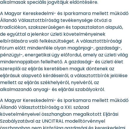
alkalmasak speciális jogvitájuk eldöntésére.
A Magyar Kereskedelmi- és Iparkamara mellett működő
Állandó Választottbíróság tevékenysége ötvözi a
tradíciókon, szakszerűségen és tapasztalaton alapuló,
de egyúttal a jelenkor üzleti követelményeinek
elbírálására való felkészültséget. A választottbírósági
fórum előtt mindenféle olyan magánjogi-, gazdasági-,
pénzügyi-, energetikai ügy előfordul, amely az üzleti világ
mindennapjaiban fellelhető. A gazdasági- és üzleti élet
szereplői az eljárás keretében maguk döntenek az
eljárásuk alapvető kérdéseiről, a választottbírók jelölése
mellett az eljárás székhelyéről, nyelvéről, az
alkalmazandó anyagi- és eljárási szabályokról.
A Magyar Kereskedelmi- és Iparkamara mellett működő
Állandó Választottbíróság a XXI. század
követelményeivel összhangban megalkotott Eljárási
Szabályzatával az UNCITRAL modelltörvénnyel
összhangban nem kizárólag gazdasági és kereskedelmi