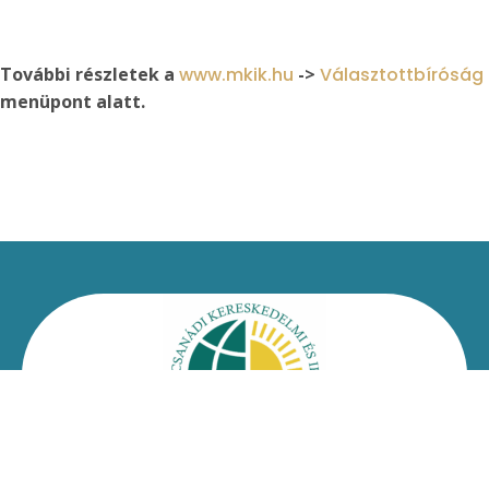
További részletek a
www.mkik.hu
->
Választottbíróság
menüpont alatt.
Kapcsolat
Impresszum
Jogi nyilatkozat