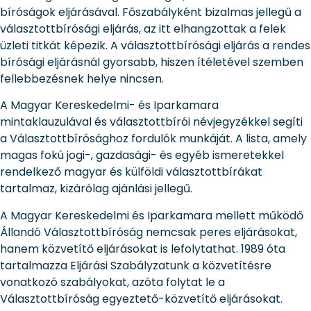
bíróságok eljárásával. Főszabályként bizalmas jellegű a
választottbírósági eljárás, az itt elhangzottak a felek
üzleti titkát képezik. A választottbírósági eljárás a rendes
bírósági eljárásnál gyorsabb, hiszen ítéletével szemben
fellebbezésnek helye nincsen.
A Magyar Kereskedelmi- és Iparkamara
mintaklauzulával és választottbírói névjegyzékkel segíti
a Választottbírósághoz fordulók munkáját. A lista, amely
magas fokú jogi-, gazdasági- és egyéb ismeretekkel
rendelkező magyar és külföldi választottbírákat
tartalmaz, kizárólag ajánlási jellegű.
A Magyar Kereskedelmi és Iparkamara mellett működő
Állandó Választottbíróság nemcsak peres eljárásokat,
hanem közvetítő eljárásokat is lefolytathat. 1989 óta
tartalmazza Eljárási Szabályzatunk a közvetítésre
vonatkozó szabályokat, azóta folytat le a
Választottbíróság egyeztető-közvetítő eljárásokat.