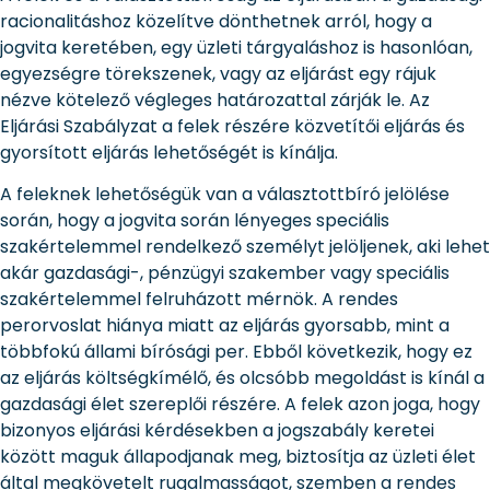
racionalitáshoz közelítve dönthetnek arról, hogy a
jogvita keretében, egy üzleti tárgyaláshoz is hasonlóan,
egyezségre törekszenek, vagy az eljárást egy rájuk
nézve kötelező végleges határozattal zárják le. Az
Eljárási Szabályzat a felek részére közvetítői eljárás és
gyorsított eljárás lehetőségét is kínálja.
A feleknek lehetőségük van a választottbíró jelölése
során, hogy a jogvita során lényeges speciális
szakértelemmel rendelkező személyt jelöljenek, aki lehet
akár gazdasági-, pénzügyi szakember vagy speciális
szakértelemmel felruházott mérnök. A rendes
perorvoslat hiánya miatt az eljárás gyorsabb, mint a
többfokú állami bírósági per. Ebből következik, hogy ez
az eljárás költségkímélő, és olcsóbb megoldást is kínál a
gazdasági élet szereplői részére. A felek azon joga, hogy
bizonyos eljárási kérdésekben a jogszabály keretei
között maguk állapodjanak meg, biztosítja az üzleti élet
által megkövetelt rugalmasságot, szemben a rendes