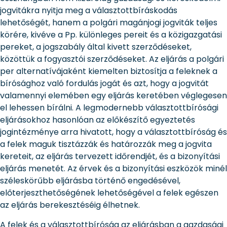
jogvitákra nyitja meg a választottbíráskodás
lehetőségét, hanem a polgári magánjogi jogviták teljes
körére, kivéve a Pp. különleges pereit és a közigazgatási
pereket, a jogszabály által kivett szerződéseket,
közöttük a fogyasztói szerződéseket. Az eljárás a polgári
per alternatívájaként kiemelten biztosítja a feleknek a
bírósághoz való fordulás jogát és azt, hogy a jogvitát
valamennyi elemében egy eljárás keretében véglegesen
el lehessen bírálni. A legmodernebb választottbírósági
eljárásokhoz hasonlóan az előkészítő egyeztetés
jogintézménye arra hivatott, hogy a választottbíróság és
a felek maguk tisztázzák és határozzák meg a jogvita
kereteit, az eljárás tervezett időrendjét, és a bizonyítási
eljárás menetét. Az érvek és a bizonyítási eszközök minél
széleskörűbb eljárásba történő engedésével,
előterjeszthetőségének lehetőségével a felek egészen
az eljárás berekesztéséig élhetnek.
A felek és a választottbíróság az eljárásban a gazdasági