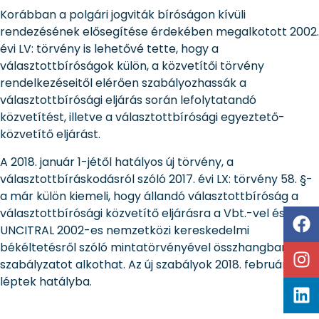
Korábban a polgári jogviták bíróságon kívüli
rendezésének elősegítése érdekében megalkotott 2002.
évi LV: törvény is lehetővé tette, hogy a
választottbíróságok külön, a közvetítői törvény
rendelkezéseitől elérően szabályozhassák a
választottbírósági eljárás során lefolytatandó
közvetítést, illetve a választottbírósági egyeztető-
közvetítő eljárást.
A 2018. január 1-jétől hatályos új törvény, a
választottbíráskodásról szóló 2017. évi LX: törvény 58. §-
a már külön kiemeli, hogy állandó választottbíróság a
választottbírósági közvetítő eljárásra a Vbt.-vel és az
UNCITRAL 2002-es nemzetközi kereskedelmi
békéltetésről szóló mintatörvényével összhangban álló
szabályzatot alkothat. Az új szabályok 2018. február 1-jén
léptek hatályba.