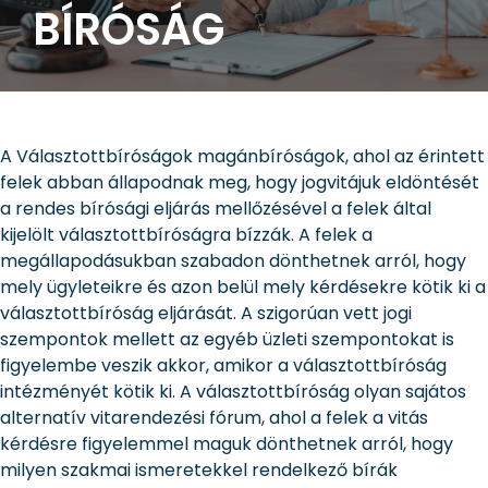
BÍRÓSÁG
A Választottbíróságok magánbíróságok, ahol az érintett
felek abban állapodnak meg, hogy jogvitájuk eldöntését
a rendes bírósági eljárás mellőzésével a felek által
kijelölt választottbíróságra bízzák. A felek a
megállapodásukban szabadon dönthetnek arról, hogy
mely ügyleteikre és azon belül mely kérdésekre kötik ki a
választottbíróság eljárását. A szigorúan vett jogi
szempontok mellett az egyéb üzleti szempontokat is
figyelembe veszik akkor, amikor a választottbíróság
intézményét kötik ki. A választottbíróság olyan sajátos
alternatív vitarendezési fórum, ahol a felek a vitás
kérdésre figyelemmel maguk dönthetnek arról, hogy
milyen szakmai ismeretekkel rendelkező bírák