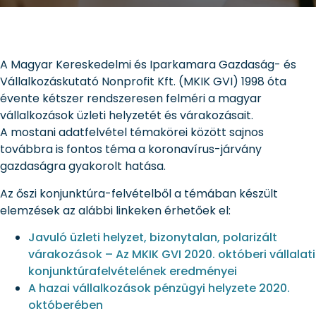
A Magyar Kereskedelmi és Iparkamara Gazdaság- és
Vállalkozáskutató Nonprofit Kft. (MKIK GVI) 1998 óta
évente kétszer rendszeresen felméri a magyar
vállalkozások üzleti helyzetét és várakozásait.
A mostani adatfelvétel témakörei között sajnos
továbbra is fontos téma a koronavírus-járvány
gazdaságra gyakorolt hatása.
Az őszi konjunktúra-felvételből a témában készült
elemzések az alábbi linkeken érhetőek el:
Javuló üzleti helyzet, bizonytalan, polarizált
várakozások – Az MKIK GVI 2020. októberi vállalati
konjunktúrafelvételének eredményei
A hazai vállalkozások pénzügyi helyzete 2020.
októberében