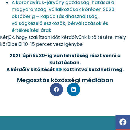
A koronavírus-járvány gazdasági hatásai a
magyarországi vállalkozások körében 2020.
októberig – kapacitáskihasználtság,
válságkezelő eszközök, bérváltozások és
értékesítési árak
Kérjük, hogy szakítson időt kérdőívünk kitöltésére, mely
körülbelül 10-15 percet vesz igénybe.
2021. április 30-ig van lehetőség részt venni a
kutatásban.
A kérdőív kitöltését
IDE
kattintva kezdheti meg.
Megosztás közösségi médiában