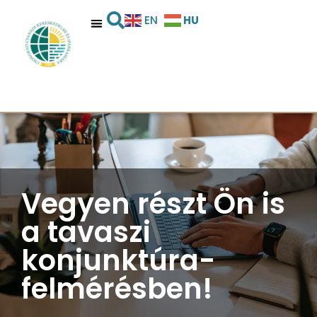
HU
EN
Vegyen részt Ön is
a tavaszi
konjunktúra-
felmérésben!