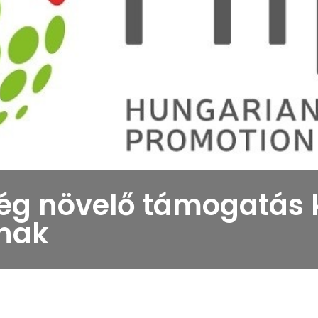
ég növelő támogatás 
knak