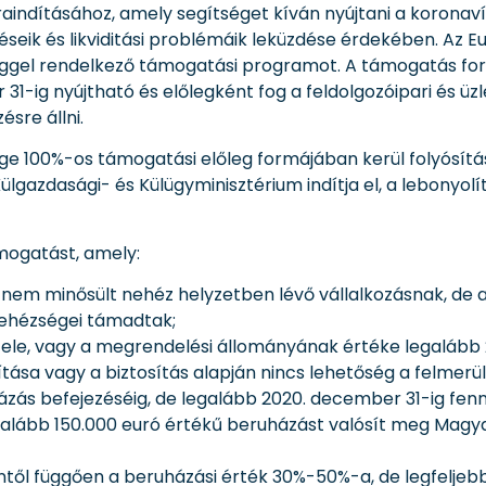
aindításához, amely segítséget kíván nyújtani a koronaví
seik és likviditási problémáik leküzdése érdekében. Az Eu
sszeggel rendelkező támogatási programot. A támogatás fo
-ig nyújtható és előlegként fog a feldolgozóipari és üz
sre állni.
e 100%-os támogatási előleg formájában kerül folyósítás
ülgazdasági- és Külügyminisztérium indítja el, a lebonyol
ámogatást, amely:
n nem minősült nehéz helyzetben lévő vállalkozásnak, de
nehézségei támadtak;
tele, vagy a megrendelési állományának értéke legalább 
tása vagy a biztosítás alapján nincs lehetőség a felmerül
házás befejezéséig, de legalább 2020. december 31-ig fenn
n legalább 150.000 euró értékű beruházást valósít meg M
ől függően a beruházási érték 30%-50%-a, de legfeljebb