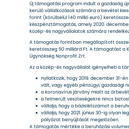
Új támogatási program indult a gazdaság újr
kerülő vállalkozások számára a bevétel kiesé
forint (körülbelül 140 millió euró) keretö
készpénztámogatás, amely 2020. december 31
közép-és nagyvállalatok számára rendelkezé
A támogatás forintban megállapított összeg
keretösszeg 50 milliárd Ft. A támogatást a K
Ügynökség Nonprofit Zrt.
Az a közép-és nagyvállalat igényelheti a t
nyilatkozik, hogy 2019. december 31-é
vált, vagy egyéb pénzügyi, gazdasági 
a koronavírus járvány miatt az árbevé
a felmerült veszteségekre nincs biztosí
vállalja, hogy a bázislétszámot a beru
vállalja, hogy 2021. június 30-ig olya
pályázat benyújtását megelőzően.
A támogatás mértéke a beruházási volument