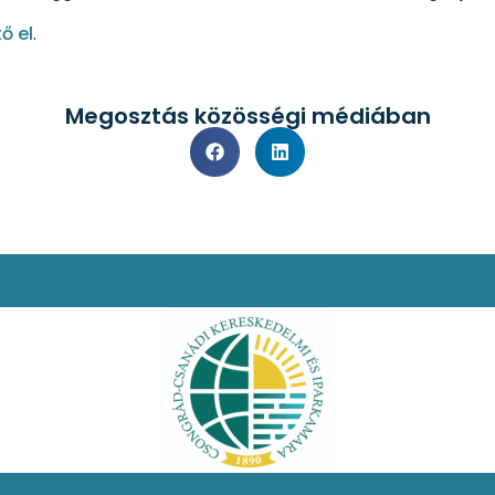
tő el
.
Megosztás közösségi médiában