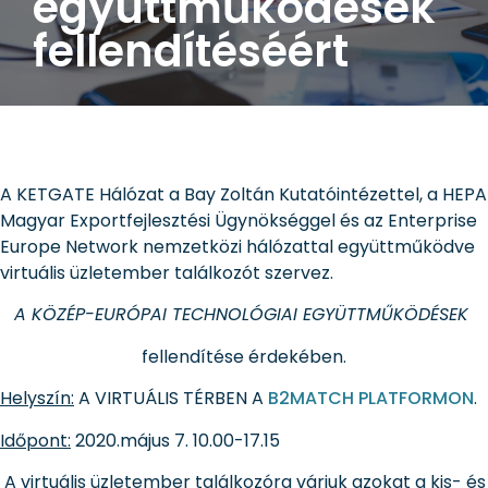
együttműködések
fellendítéséért
A KETGATE Hálózat a Bay Zoltán Kutatóintézettel, a HEPA
Magyar Exportfejlesztési Ügynökséggel és az Enterprise
Europe Network nemzetközi hálózattal együttműködve
virtuális üzletember találkozót szervez.
A KÖZÉP-EURÓPAI TECHNOLÓGIAI EGYÜTTMŰKÖDÉSEK
fellendítése érdekében.
Helyszín:
A VIRTUÁLIS TÉRBEN A
B2MATCH PLATFORMON
.
Időpont:
2020.május 7. 10.00-17.15
A virtuális üzletember találkozóra várjuk azokat a kis- és