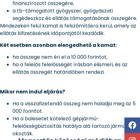
finanszírozott összegére,
a tb-támogatott gyógyszer, gyógyászati
segédeszköz és ellátás támogatásának összegére.
Mindezeken felül kamat is felszámításra kerül, amely az
ellátás kifizetésének időpontjától kezdődik.
Két esetben azonban elengedhető a kamat:
ha összege nem éri el a 10 000 forintot,
ha a felelős felelősségét írásban elismeri, és az
ellátás összegét határidőben rendezi.
Mikor nem indul eljárás?
Ha a visszafizetendő összeg nem haladja meg az 5
000 forintot.
Ha a balesetet kötelező gépjármű-
felelősségbiztosítás hatálya alá tartozó járművel
okozták.