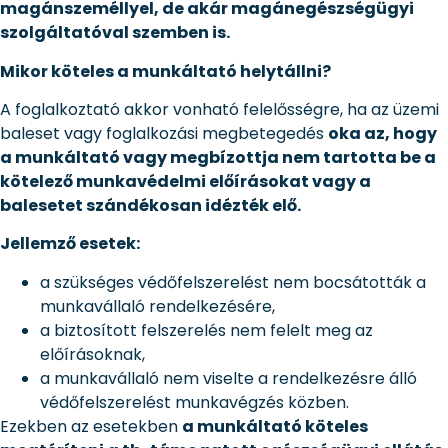
magánszeméllyel, de akár magánegészségügyi
szolgáltatóval szemben is.
Mikor köteles a munkáltató helytállni?
A foglalkoztató akkor vonható felelősségre, ha az üzemi
baleset vagy foglalkozási megbetegedés
oka az, hogy
a munkáltató vagy megbízottja nem tartotta be a
kötelező munkavédelmi előírásokat vagy a
balesetet szándékosan idézték elő.
Jellemző esetek:
a szükséges védőfelszerelést nem bocsátották a
munkavállaló rendelkezésére,
a biztosított felszerelés nem felelt meg az
előírásoknak,
a munkavállaló nem viselte a rendelkezésre álló
védőfelszerelést munkavégzés közben.
Ezekben az esetekben
a munkáltató köteles