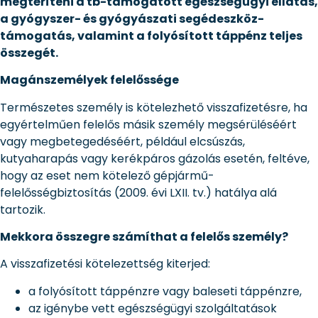
megtéríteni a tb-támogatott egészségügyi ellátás,
a gyógyszer- és gyógyászati segédeszköz-
támogatás, valamint a folyósított táppénz teljes
összegét.
Magánszemélyek felelőssége
Természetes személy is kötelezhető visszafizetésre, ha
egyértelműen felelős másik személy megsérüléséért
vagy megbetegedéséért, például elcsúszás,
kutyaharapás vagy kerékpáros gázolás esetén, feltéve,
hogy az eset nem kötelező gépjármű-
felelősségbiztosítás (2009. évi LXII. tv.) hatálya alá
tartozik.
Mekkora összegre számíthat a felelős személy?
A visszafizetési kötelezettség kiterjed:
a folyósított táppénzre vagy baleseti táppénzre,
az igénybe vett egészségügyi szolgáltatások