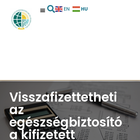
HU
EN
Visszafizettetheti
az
egészségbiztosító
a kifizetett