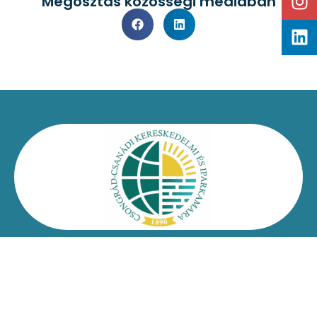
Megosztás közösségi médiában
Kapcsolat
Impresszum
Jogi nyilatkozat
Adatvédelmi nyilatkozat
Facebook
Oldaltérkép
Csongrád-Csanádi Kereskedelmi és Iparkamara – @2026
Minden jog fenntartva!