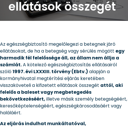
ellátások összegét
Az egészségbiztosító megelőlegezi a betegnek járó
ellátásokat, de ha a betegség vagy sérülés mögött
egy
harmadik fél felelőssége áll, az állam nem állja a
számlát.
A kötelező egészségbiztosítás ellátásairól
szóló
1997. évi LXXXIII. törvény (Ebtv.)
alapján a
kormányhivatal megtérítési eljárás keretében
visszaköveteli a kifizetett ellátások összegét
attól, aki
felelős a baleset vagy megbetegedés
bekövetkezéséért,
illetve másik személy betegségéért,
keresőképtelenségéért, egészségkárosodásáért vagy
haláláért.
Az eljárás indulhat munkáltatóval,