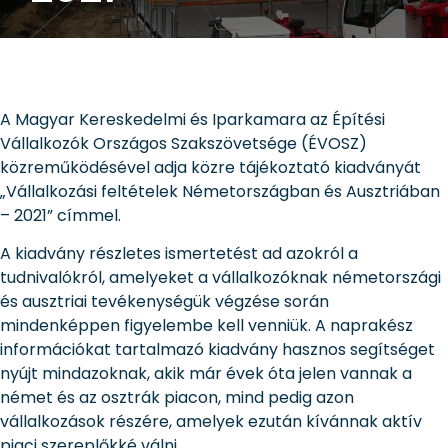
A Magyar Kereskedelmi és Iparkamara az Építési
Vállalkozók Országos Szakszövetsége (ÉVOSZ)
közreműködésével adja közre tájékoztató kiadványát
„Vállalkozási feltételek Németországban és Ausztriában
– 2021” címmel.
A kiadvány részletes ismertetést ad azokról a
tudnivalókról, amelyeket a vállalkozóknak németországi
és ausztriai tevékenységük végzése során
mindenképpen figyelembe kell venniük. A naprakész
információkat tartalmazó kiadvány hasznos segítséget
nyújt mindazoknak, akik már évek óta jelen vannak a
német és az osztrák piacon, mind pedig azon
vállalkozások részére, amelyek ezután kívánnak aktív
piaci szereplőkké válni.