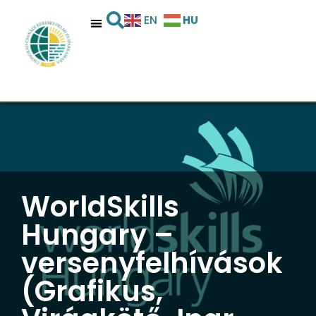
HU
EN
WorldSkills
Hungary –
versenyfelhívások
(Grafikus,