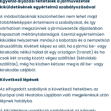
Egyenlő díjazási feltételek a járművezetők
kiküldetésének egyértelmű szabályozásával
A módosításoknak köszönhetően nem lehet majd
többféleképpen értelmezni a szabályokat, és így
várhatóan megszűnnek a járművezetők díjazásában
tapasztalt méltánytalanságok. Ezentúl egyértelműen
kiküldési helyzetnek minősül a kabotázs és a nemzetközi
áruszállítás. Kivételt képez ez alól, ha a jármű be- vagy
kirakodás nélkül halad át egy országon (tranzit) és ha
csak két ország között végez szállítást (kétoldalú
szállítás), még ha közben kétszer meg is áll be- vagy
kirakodás céljából.
Következő lépések
Az elfogadott szabályok a következő hetekben, az
Európai Unió Hivatalos Lapjában való megjelenésük után
lépnek hatályba.
A kiküldetésre vonatkozó szabályokat az irányelv