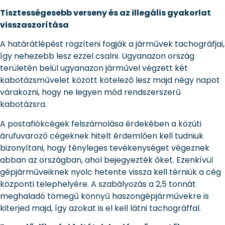
Tisztességesebb verseny és az illegális gyakorlat
visszaszorítása
A határátlépést rögzíteni fogják a járművek tachográfjai,
így nehezebb lesz ezzel csalni. Ugyanazon ország
területén belül ugyanazon járművel végzett két
kabotázsművelet között kötelező lesz majd négy napot
várakozni, hogy ne legyen mód rendszerszerű
kabotázsra.
A postafiókcégek felszámolása érdekében a közúti
árufuvarozó cégeknek hitelt érdemlően kell tudniuk
bizonyítani, hogy tényleges tevékenységet végeznek
abban az országban, ahol bejegyezték őket. Ezenkívül
gépjárműveiknek nyolc hetente vissza kell térniük a cég
központi telephelyére. A szabályozás a 2,5 tonnát
meghaladó tömegű könnyű haszongépjárművekre is
kiterjed majd, így azokat is el kell látni tachográffal.