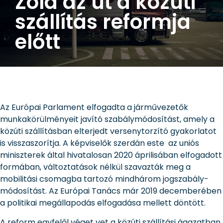
Zöld az út a közúti
szállítás reformja
előtt
Az Európai Parlament elfogadta a járművezetők
munkakörülményeit javító szabálymódosítást, amely a
közúti szállításban elterjedt versenytorzító gyakorlatot
is visszaszorítja. A képviselők szerdán este az uniós
miniszterek által hivatalosan 2020 áprilisában elfogadott
formában, változtatások nélkül szavazták meg a
mobilitási csomagba tartozó mindhárom jogszabály-
módosítást. Az Európai Tanács már 2019 decemberében
a politikai megállapodás elfogadása mellett döntött.
A reform egyfelől véget vet a közúti szállítási ágazatban