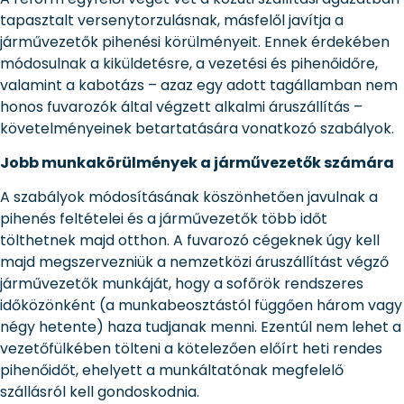
tapasztalt versenytorzulásnak, másfelől javítja a
járművezetők pihenési körülményeit. Ennek érdekében
módosulnak a kiküldetésre, a vezetési és pihenőidőre,
valamint a kabotázs – azaz egy adott tagállamban nem
honos fuvarozók által végzett alkalmi áruszállítás –
követelményeinek betartatására vonatkozó szabályok.
Jobb munkakörülmények a járművezetők számára
A szabályok módosításának köszönhetően javulnak a
pihenés feltételei és a járművezetők több időt
tölthetnek majd otthon. A fuvarozó cégeknek úgy kell
majd megszervezniük a nemzetközi áruszállítást végző
járművezetők munkáját, hogy a sofőrök rendszeres
időközönként (a munkabeosztástól függően három vagy
négy hetente) haza tudjanak menni. Ezentúl nem lehet a
vezetőfülkében tölteni a kötelezően előírt heti rendes
pihenőidőt, ehelyett a munkáltatónak megfelelő
szállásról kell gondoskodnia.