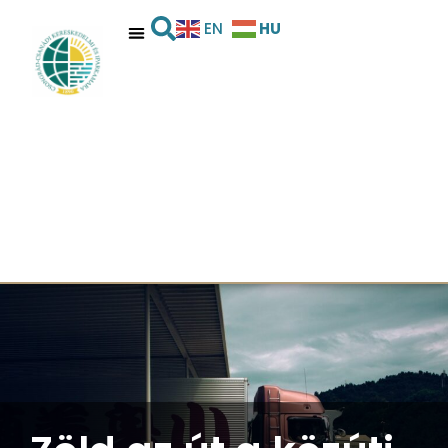
HU
EN