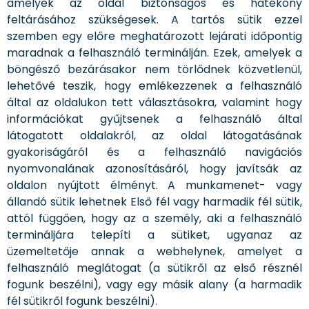
amelyek az oldal biztonságos és hatékony
feltárásához szükségesek. A tartós sütik ezzel
szemben egy előre meghatározott lejárati időpontig
maradnak a felhasználó terminálján. Ezek, amelyek a
böngésző bezárásakor nem törlődnek közvetlenül,
lehetővé teszik, hogy emlékezzenek a felhasználó
által az oldalukon tett választásokra, valamint hogy
információkat gyűjtsenek a felhasználó által
látogatott oldalakról, az oldal látogatásának
gyakoriságáról és a felhasználó navigációs
nyomvonalának azonosításáról, hogy javítsák az
oldalon nyújtott élményt. A munkamenet- vagy
állandó sütik lehetnek Első fél vagy harmadik fél sütik,
attól függően, hogy az a személy, aki a felhasználó
termináljára telepíti a sütiket, ugyanaz az
üzemeltetője annak a webhelynek, amelyet a
felhasználó meglátogat (a sütikről az első résznél
fogunk beszélni), vagy egy másik alany (a harmadik
fél sütikről fogunk beszélni).