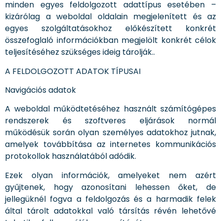
minden egyes feldolgozott adattípus esetében –
kizárólag a weboldal oldalain megjelenített és az
egyes szolgáltatásokhoz előkészített konkrét
összefoglaló információkban megjelölt konkrét célok
teljesítéséhez szükséges ideig tárolják..
A FELDOLGOZOTT ADATOK TÍPUSAI
Navigációs adatok
A weboldal működtetéséhez használt számítógépes
rendszerek és szoftveres eljárások normál
működésük során olyan személyes adatokhoz jutnak,
amelyek továbbítása az internetes kommunikációs
protokollok használatából adódik.
Ezek olyan információk, amelyeket nem azért
gyűjtenek, hogy azonosítani lehessen őket, de
jellegüknél fogva a feldolgozás és a harmadik felek
által tárolt adatokkal való társítás révén lehetővé