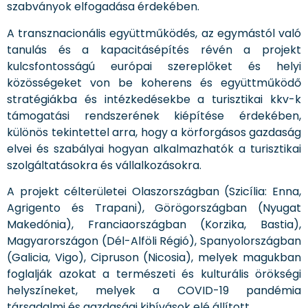
szabványok elfogadása érdekében.
A transznacionális együttműködés, az egymástól való
tanulás és a kapacitásépítés révén a projekt
kulcsfontosságú európai szereplőket és helyi
közösségeket von be koherens és együttműködő
stratégiákba és intézkedésekbe a turisztikai kkv-k
támogatási rendszerének kiépítése érdekében,
különös tekintettel arra, hogy a körforgásos gazdaság
elvei és szabályai hogyan alkalmazhatók a turisztikai
szolgáltatásokra és vállalkozásokra.
A projekt célterületei Olaszországban (Szicília: Enna,
Agrigento és Trapani), Görögországban (Nyugat
Makedónia), Franciaországban (Korzika, Bastia),
Magyarországon (Dél-Alföli Régió), Spanyolországban
(Galicia, Vigo), Cipruson (Nicosia), melyek magukban
foglalják azokat a természeti és kulturális örökségi
helyszíneket, melyek a COVID-19 pandémia
társadalmi és gazdasági kihívások elé állított.