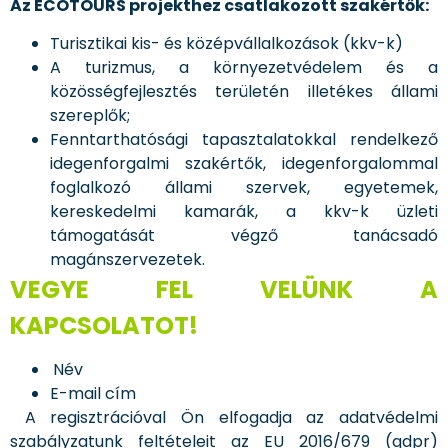
Az ECOTOURS projekthez csatlakozott szakértők:
Turisztikai kis- és középvállalkozások (kkv-k)
A turizmus, a környezetvédelem és a
közösségfejlesztés területén illetékes állami
szereplők;
Fenntarthatósági tapasztalatokkal rendelkező
idegenforgalmi szakértők, idegenforgalommal
foglalkozó állami szervek, egyetemek,
kereskedelmi kamarák, a kkv-k üzleti
támogatását végző tanácsadó
magánszervezetek.
VEGYE FEL VELÜNK A
KAPCSOLATOT!
Név
E-mail cím
A regisztrációval Ön elfogadja az adatvédelmi
szabályzatunk feltételeit az EU 2016/679 (gdpr)