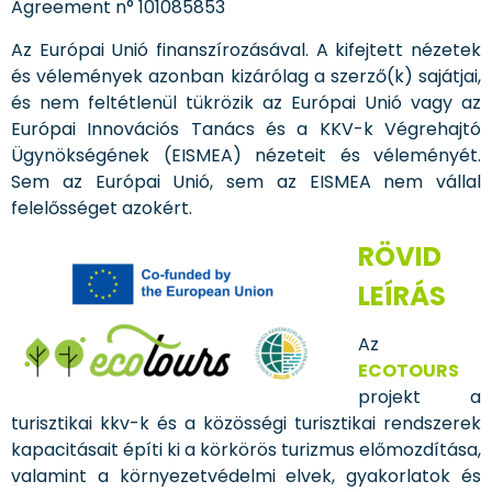
Agreement n° 101085853
Az Európai Unió finanszírozásával. A kifejtett nézetek
és vélemények azonban kizárólag a szerző(k) sajátjai,
és nem feltétlenül tükrözik az Európai Unió vagy az
Európai Innovációs Tanács és a KKV-k Végrehajtó
Ügynökségének (EISMEA) nézeteit és véleményét.
Sem az Európai Unió, sem az EISMEA nem vállal
felelősséget azokért.
RÖVID
LEÍRÁS
Az
ECOTOURS
projekt a
turisztikai kkv-k és a közösségi turisztikai rendszerek
kapacitásait építi ki a körkörös turizmus előmozdítása,
valamint a környezetvédelmi elvek, gyakorlatok és