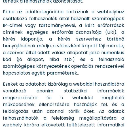
tehetik a felhasználók azonosítását.
Ebbe az adatkategóriába tartoznak a webhelyhez
csatlakozó felhasználók által használt számítógépek
IP-címei vagy tartománynevei, a kért erőforrások
címének egységes erőforrás-azonosítója (URI), a
kérés időpontja, a kérés szerverhez történő
benyújtásának módja, a válaszként kapott fájl mérete,
a szerver által adott válasz állapotát jelző numerikus
kód (jó állapot, hiba stb.) és a felhasználó
számítógépes környezetének operációs rendszerével
kapcsolatos egyéb paraméterek..
Ezeket az adatokat kizárólag a weboldal használatára
vonatkozó anonim statisztikai információk
megszerzésére és a weboldal megfelelő
működésének ellenőrzésére használják fel, és a
feldolgozás után azonnal törlik őket. Az adatok
felhasználhatók a felelősség megállapítására a
webhely kárára elkövetett feltételezett informatikai