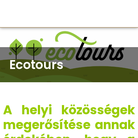
Ecotours
A helyi közösségek
megerősítése annak