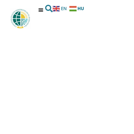
HU
EN