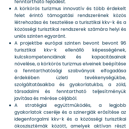
fenntartható fejlődést.
A körkörös turizmus innovatív és több érdekelt
felet érintő támogatási rendszerének közös
létrehozása és tesztelése a turisztikai kkv-k és a
közösségi turisztikai rendszerek számára helyi és
uniós szinten egyaránt.
A projektbe európai szinten bevont bevont 96
turisztikai kkv-k ellenálló képességének,
kulcskompetenciáinak és kapacitásainak
növelése, a körkörös turizmus elveinek beépítése
a fenntarthatósági szabványok elfogadása
érdekében üzleti tevékenységükbe,
szolgáltatásaikba és gyakorlatukba, a zöld,
társadalmi és fenntartható teljesítményük
javítása és mérése céljából.
A stratégiai együttműködés, a legjobb
gyakorlatok cseréje és a szinergiák erősítése az
idegenforgalmi kkv-k és a közösségi turisztikai
ökoszisztémák között, amelyek aktívan részt