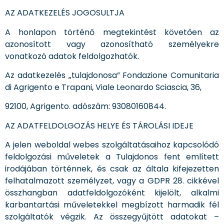
AZ ADATKEZELÉS JOGOSULTJA
A honlapon történő megtekintést követően az
azonosított vagy azonosítható személyekre
vonatkozó adatok feldolgozhatók.
Az adatkezelés „tulajdonosa” Fondazione Comunitaria
di Agrigento e Trapani, Viale Leonardo Sciascia, 36,
92100, Agrigento. adószám: 93080160844.
AZ ADATFELDOLGOZÁS HELYE ÉS TÁROLÁSI IDEJE
A jelen weboldal webes szolgáltatásaihoz kapcsolódó
feldolgozási műveletek a Tulajdonos fent említett
irodájában történnek, és csak az általa kifejezetten
felhatalmazott személyzet, vagy a GDPR 28. cikkével
összhangban adatfeldolgozóként kijelölt, alkalmi
karbantartási műveletekkel megbízott harmadik fél
szolgáltatók végzik. Az összegyűjtött adatokat –