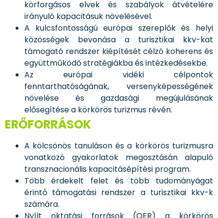
körforgásos elvek és szabályok átvételére
irányuló kapacitásuk növelésével.
A kulcsfontosságú európai szereplők és helyi
közösségek bevonása a turisztikai kkv-kat
támogató rendszer kiépítését célzó koherens és
együttműködő stratégiákba és intézkedésekbe.
Az európai vidéki célpontok
fenntarthatóságának, versenyképességének
növelése és gazdasági megújulásának
elősegítése a körkörös turizmus révén.
ERŐFORRÁSOK
A kölcsönös tanuláson és a körkörös turizmusra
vonatkozó gyakorlatok megosztásán alapuló
transznacionális kapacitásépítési program.
Több érdekelt felet és több tudományágat
érintő támogatási rendszer a turisztikai kkv-k
számára.
Nyílt oktatási források (OER) a körkörös