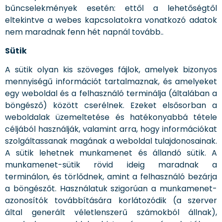
bűncselekmények esetén: ettől a lehetőségtől
eltekintve a webes kapcsolatokra vonatkozó adatok
nem maradnak fenn hét napnál tovább..
Sütik
A sütik olyan kis szöveges fájlok, amelyek bizonyos
mennyiségű információt tartalmaznak, és amelyeket
egy weboldal és a felhasználó terminálja (általában a
böngésző) között cserélnek. Ezeket elsősorban a
weboldalak üzemeltetése és hatékonyabbá tétele
céljából használják, valamint arra, hogy információkat
szolgáltassanak magának a weboldal tulajdonosainak.
A sütik lehetnek munkamenet és állandó sütik. A
munkamenet-sütik rövid ideig maradnak a
terminálon, és törlődnek, amint a felhasználó bezárja
a böngészőt. Használatuk szigorúan a munkamenet-
azonosítók továbbítására korlátozódik (a szerver
által generált véletlenszerű számokból állnak),