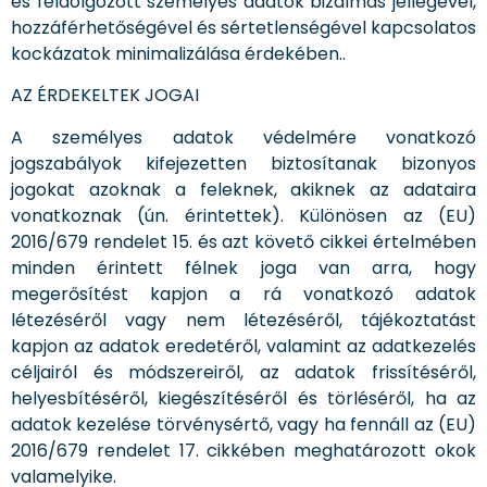
és feldolgozott személyes adatok bizalmas jellegével,
hozzáférhetőségével és sértetlenségével kapcsolatos
kockázatok minimalizálása érdekében..
AZ ÉRDEKELTEK JOGAI
A személyes adatok védelmére vonatkozó
jogszabályok kifejezetten biztosítanak bizonyos
jogokat azoknak a feleknek, akiknek az adataira
vonatkoznak (ún. érintettek). Különösen az (EU)
2016/679 rendelet 15. és azt követő cikkei értelmében
minden érintett félnek joga van arra, hogy
megerősítést kapjon a rá vonatkozó adatok
létezéséről vagy nem létezéséről, tájékoztatást
kapjon az adatok eredetéről, valamint az adatkezelés
céljairól és módszereiről, az adatok frissítéséről,
helyesbítéséről, kiegészítéséről és törléséről, ha az
adatok kezelése törvénysértő, vagy ha fennáll az (EU)
2016/679 rendelet 17. cikkében meghatározott okok
valamelyike.