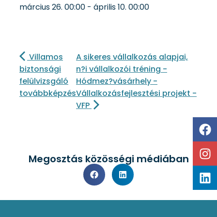
március 26.
00:00
-
április 10.
00:00
Villamos
A sikeres vállalkozás alapjai,
biztonsági
n?i vállalkozói tréning -
felülvizsgáló
Hódmez?vásárhely -
továbbképzés
Vállalkozásfejlesztési projekt -
VFP
Megosztás közösségi médiában