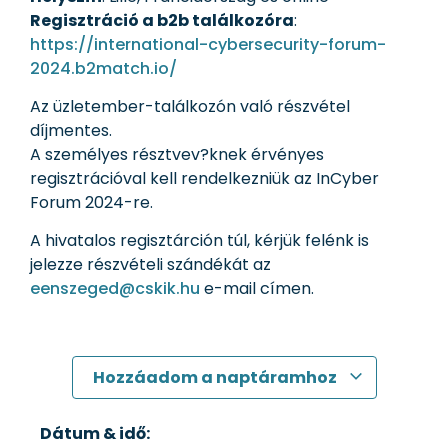
Regisztráció a b2b találkozóra
:
https://international-cybersecurity-forum-
2024.b2match.io/
Az üzletember-találkozón való részvétel
díjmentes.
A személyes résztvev?knek érvényes
regisztrációval kell rendelkezniük az InCyber
Forum 2024-re.
A hivatalos regisztárción túl, kérjük felénk is
jelezze részvételi szándékát az
eenszeged@cskik.hu
e-mail címen.
Hozzáadom a naptáramhoz
Dátum & idő: