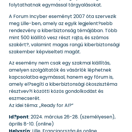
folytathatnak egymással tárgyalásokat.
A Forum Incyber eseményt 2007 óta szervezik
meg Lille-ben, amely az egyik legjelent?sebb
rendezvény a kiberbiztonság témájában. Több
mint 500 kiállító vesz részt rajta, és számos
szakért?, valamint magas rangú kiberbiztonsági
szakember képviselteti magát.
Az esemény nem csak egy szakmai kiállítás,
amelyen szolgáltatók és vásárlók léphetnek
kapcsolatba egymással, hanem egy fórum is,
amely el?segíti a kiberbiztonsági ökoszisztéma
résztvev?i közötti közös gondolkodást és
eszmecserét.
Az idei téma: „Ready for AI?”
Id?pont
: 2024. március 26-28. (személyesen),
április 8-10. (online)
Helyszín
: Lille, Franciaország és online