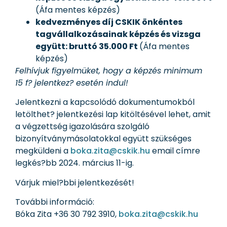
(Áfa mentes képzés)
kedvezményes díj CSKIK önkéntes
tagvállalkozásainak képzés és vizsga
együtt: bruttó 35.000 Ft
(Áfa mentes
képzés)
Felhívjuk figyelmüket, hogy a képzés minimum
15 f? jelentkez? esetén indul!
Jelentkezni a kapcsolódó dokumentumokból
letölthet? jelentkezési lap kitöltésével lehet, amit
a végzettség igazolására szolgáló
bizonyítványmásolatokkal együtt szükséges
megküldeni a
boka.zita@cskik.hu
email címre
legkés?bb 2024. március 11-ig.
Várjuk miel?bbi jelentkezését!
További információ:
Bóka Zita +36 30 792 3910,
boka.zita@cskik.hu