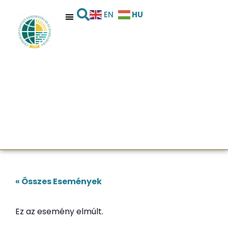
HU
EN
« Összes Események
Ez az esemény elmúlt.