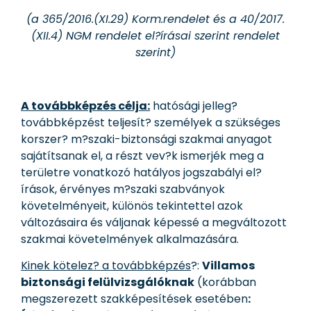
(a 365/2016.(XI.29) Korm.rendelet és a 40/2017.
(XII.4) NGM rendelet el?írásai szerint rendelet
szerint)
A továbbképzés célja:
hatósági jelleg?
továbbképzést teljesít? személyek a szükséges
korszer? m?szaki-biztonsági szakmai anyagot
sajátítsanak el, a részt vev?k ismerjék meg a
területre vonatkozó hatályos jogszabályi el?
írások, érvényes m?szaki szabványok
követelményeit, különös tekintettel azok
változásaira és váljanak képessé a megváltozott
szakmai követelmények alkalmazására.
Kinek kötelez? a továbbképzés
?:
Villamos
biztonsági felülvizsgálóknak
(korábban
megszerezett szakképesítések esetében
: