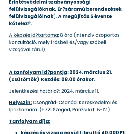
Érintésvédelmi szabványossági
felülvizsgálóknak, Er?sáramú berendezések
felülvizsgálóinak
).
A megújítás 5 évente
kötelez?.
A képzés id?tartama:
8 óra (intenzív csoportos
konzultáció, mely írásbeli és/vagy szóbeli
vizsgával zárul)
A tanfolyam id?pontja
: 2024. március 21.
(csütörtök) Kezdés: 08.00 órakor.
Jelentkezési határid?: 2024. március 11.
Helyszín:
Csongrád-Csanádi Kereskedelmi és
Iparkamara (6721 Szeged, Párizsi krt. 8-12.)
Tanfolyam díja:
képzés és vizsga együtt: bruttó 40.000 Ft