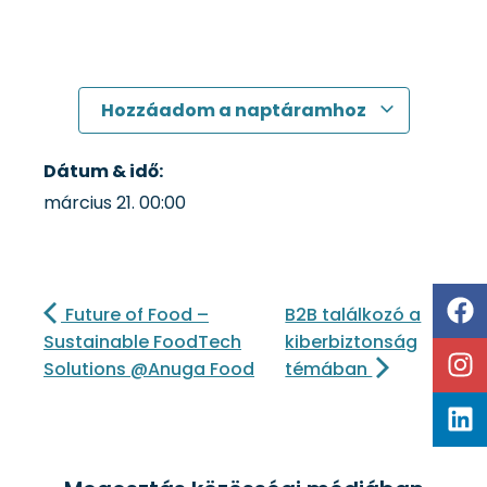
Hozzáadom a naptáramhoz
Dátum & idő:
március 21.
00:00
Future of Food –
B2B találkozó a
Sustainable FoodTech
kiberbiztonság
Solutions @Anuga Food
témában