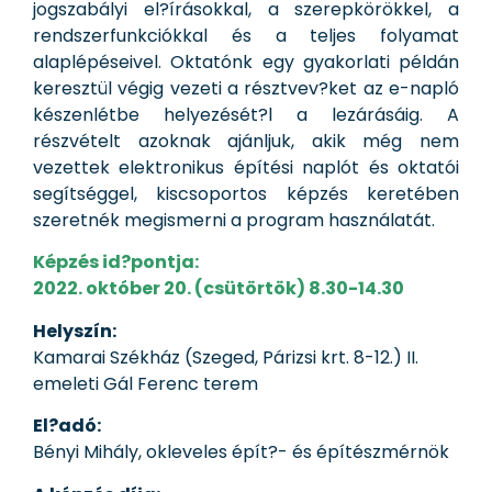
jogszabályi el?írásokkal, a szerepkörökkel, a
rendszerfunkciókkal és a teljes folyamat
alaplépéseivel. Oktatónk egy gyakorlati példán
keresztül végig vezeti a résztvev?ket az e-napló
készenlétbe helyezését?l a lezárásáig. A
részvételt azoknak ajánljuk, akik még nem
vezettek elektronikus építési naplót és oktatói
segítséggel, kiscsoportos képzés keretében
szeretnék megismerni a program használatát.
Képzés id?pontja:
2022. október 20. (csütörtök) 8.30-14.30
Helyszín:
Kamarai Székház (Szeged, Párizsi krt. 8-12.) II.
emeleti Gál Ferenc terem
El?adó:
Bényi Mihály, okleveles épít?- és építészmérnök