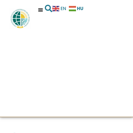
HU
EN