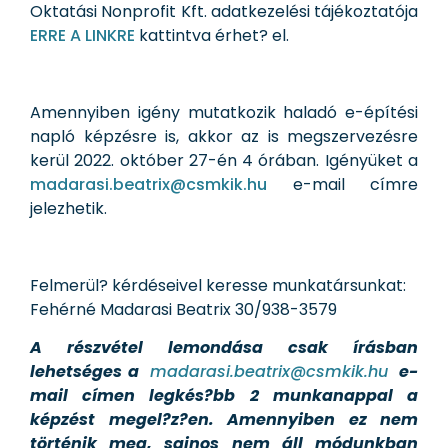
Oktatási Nonprofit Kft. adatkezelési tájékoztatója
ERRE A LINKRE
kattintva érhet? el.
Amennyiben igény mutatkozik haladó e-építési
napló képzésre is, akkor az is megszervezésre
kerül 2022. október 27-én 4 órában. Igényüket a
madarasi.beatrix@csmkik.hu
e-mail címre
jelezhetik.
Felmerül? kérdéseivel keresse munkatársunkat:
Fehérné Madarasi Beatrix 30/938-3579
A részvétel lemondása csak írásban
lehetséges a
madarasi.beatrix@csmkik.hu
e-
mail címen legkés?bb 2 munkanappal a
képzést megel?z?en. Amennyiben e
z nem
történik meg, sajnos nem áll módunkban