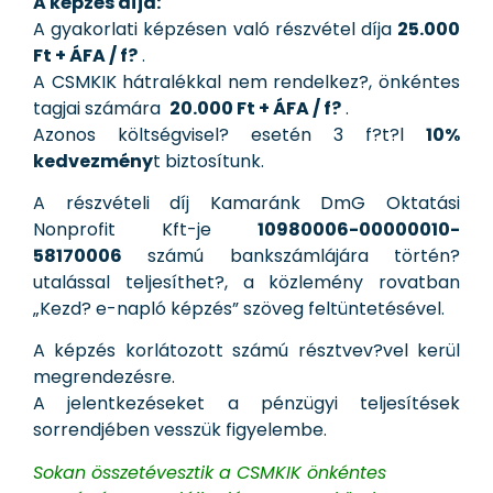
A képzés díja:
A gyakorlati képzésen való részvétel díja
25.000
Ft + ÁFA / f?
.
A CSMKIK hátralékkal nem rendelkez?, önkéntes
tagjai számára
20
.000 Ft + ÁFA / f?
.
Azonos költségvisel? esetén 3 f?t?l
10%
kedvezmény
t biztosítunk.
A részvételi díj Kamaránk DmG Oktatási
Nonprofit Kft-je
10980006-00000010-
58170006
számú bankszámlájára történ?
utalással teljesíthet?, a közlemény rovatban
„Kezd? e-napló képzés” szöveg feltüntetésével.
A képzés korlátozott számú résztvev?vel kerül
megrendezésre.
A jelentkezéseket a pénzügyi teljesítések
sorrendjében vesszük figyelembe.
Sokan összetévesztik a CSMKIK önkéntes