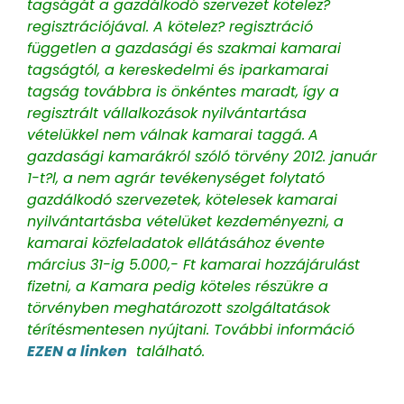
tagságát a gazdálkodó szervezet kötelez?
regisztrációjával.
A kötelez? regisztráció
független a gazdasági és szakmai kamarai
tagságtól, a kereskedelmi és iparkamarai
tagság továbbra is önkéntes maradt, így a
regisztrált vállalkozások nyilvántartása
vételükkel nem válnak kamarai taggá.
A
gazdasági kamarákról szóló törvény 2012. január
1-t?l, a nem agrár tevékenységet folytató
gazdálkodó szervezetek, kötelesek kamarai
nyilvántartásba vételüket kezdeményezni, a
kamarai közfeladatok ellátásához évente
március 31-ig 5.000,- Ft kamarai hozzájárulást
fizetni, a Kamara pedig köteles részükre a
törvényben meghatározott szolgáltatások
térítésmentesen nyújtani.
További információ
EZEN a linken
található.