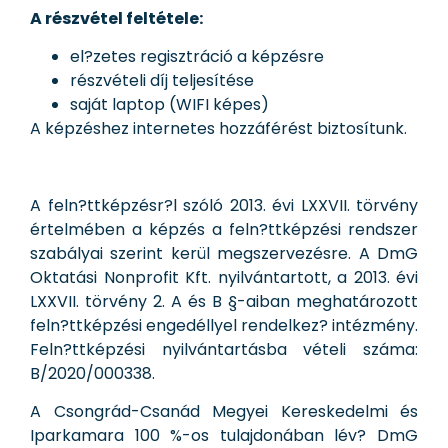
A részvétel feltétele:
el?zetes regisztráció a képzésre
részvételi díj teljesítése
saját laptop (WIFI képes)
A képzéshez internetes hozzáférést biztosítunk.
A feln?ttképzésr?l szóló 2013. évi LXXVII. törvény
értelmében a képzés a feln?ttképzési rendszer
szabályai szerint kerül megszervezésre. A DmG
Oktatási Nonprofit Kft. nyilvántartott, a 2013. évi
LXXVII. törvény 2. A és B §-aiban meghatározott
feln?ttképzési engedéllyel rendelkez? intézmény.
Feln?ttképzési nyilvántartásba vételi száma:
B/2020/000338.
A Csongrád-Csanád Megyei Kereskedelmi és
Iparkamara 100 %-os tulajdonában lév? DmG