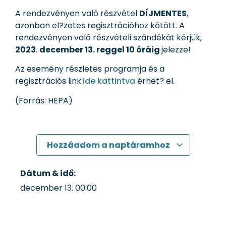
A rendezvényen való részvétel
DÍJMENTES
,
azonban el?zetes regisztrációhoz kötött. A
rendezvényen való részvételi szándékát kérjük,
2023
.
december 13. reggel 10 óráig
jelezze!
Az esemény részletes programja és a
regisztrációs link
ide kattintva
érhet? el.
(Forrás: HEPA)
Hozzáadom a naptáramhoz
Dátum & idő:
december 13.
00:00