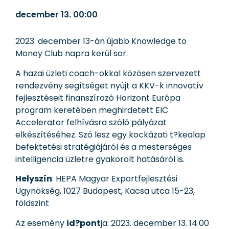
december 13.
00:00
2023. december 13-án újabb Knowledge to
Money Club napra kerül sor.
A hazai üzleti coach-okkal közösen szervezett
rendezvény segítséget nyújt a KKV-k innovatív
fejlesztéseit finanszírozó Horizont Európa
program keretében meghirdetett EIC
Accelerator felhívásra szóló pályázat
elkészítéséhez. Szó lesz egy kockázati t?kealap
befektetési stratégiájáról és a mesterséges
intelligencia üzletre gyakorolt hatásáról is.
Helyszín
: HEPA Magyar Exportfejlesztési
Ügynökség, 1027 Budapest, Kacsa utca 15-23,
földszint
Az esemény
id?pont
ja: 2023. december 13. 14.00