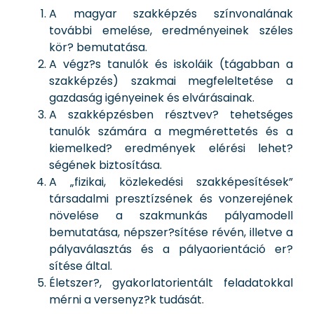
A magyar szakképzés színvonalának
további emelése, eredményeinek széles
kör? bemutatása.
A végz?s tanulók és iskoláik (tágabban a
szakképzés) szakmai megfeleltetése a
gazdaság igényeinek és elvárásainak.
A szakképzésben résztvev? tehetséges
tanulók számára a megmérettetés és a
kiemelked? eredmények elérési lehet?
ségének biztosítása.
A „fizikai, közlekedési szakképesítések”
társadalmi presztízsének és vonzerejének
növelése a szakmunkás pályamodell
bemutatása, népszer?sítése révén, illetve a
pályaválasztás és a pályaorientáció er?
sítése által.
Életszer?, gyakorlatorientált feladatokkal
mérni a versenyz?k tudását.