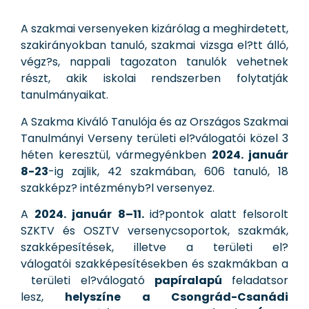
A szakmai versenyeken kizárólag a meghirdetett,
szakirányokban tanuló, szakmai vizsga el?tt álló,
végz?s, nappali tagozaton tanulók vehetnek
részt, akik iskolai rendszerben folytatják
tanulmányaikat.
A Szakma Kiváló Tanulója és az Országos Szakmai
Tanulmányi Verseny területi el?válogatói közel 3
héten keresztül, vármegyénkben
2024. január
8-23
-ig zajlik, 42 szakmában, 606 tanuló, 18
szakképz? intézményb?l versenyez.
A
2024. január 8–11.
id?pontok alatt felsorolt
SZKTV és OSZTV versenycsoportok, szakmák,
szakképesítések, illetve a területi el?
válogatói szakképesítésekben és szakmákban a
területi el?válogató
papíralapú
feladatsor
lesz,
helyszíne a Csongrád-Csanádi