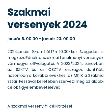
Szakmai
versenyek 2024
január 8.
00:00
-
január 23.
00:00
2024.január 8-án hétf?n 10:00-kor Szegeden is
megkezd?dnek a szakmai tanulmányi versenyek
vármegyei el?válogatói. A 2023/2024. tanévben
az SZKTV és az OSZTV országos dönt?jét,
hasonlóan a korábbi évekhez, az MKIK a Szakma
Sztár Fesztivál keretében szervezi meg az alábbi
célok figyelembevételével:
A szakmai verseny f? célkit?zései: