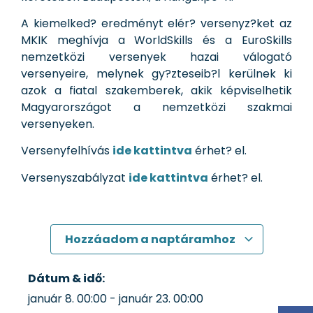
A kiemelked? eredményt elér? versenyz?ket az
MKIK meghívja a WorldSkills és a EuroSkills
nemzetközi versenyek hazai válogató
versenyeire, melynek gy?zteseib?l kerülnek ki
azok a fiatal szakemberek, akik képviselhetik
Magyarországot a nemzetközi szakmai
versenyeken.
Versenyfelhívás
ide kattintva
érhet? el.
Versenyszabályzat
ide kattintva
érhet? el.
Hozzáadom a naptáramhoz
Dátum & idő:
január 8.
00:00
-
január 23.
00:00