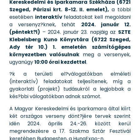
Kereskedelmi és Iparkamara Székháza (6721
Szeged, Párizsi krt. 8-12. II. emelet),
a többi
esetében
interaktív
feladatokat kell megoldani
a versenyz?knek, tehát
2024. január 12.
(péntekt?l)
– 2024. január 23. napjáig az
SZTE
Klebelsberg Kuno Könyvtára (6722 Szeged,
Ady tér 10.) 1. emeletén számítógépes
környezetben valósulnak
meg a versenyek,
ugyanúgy
10:00 órai kezdettel
.
?k a területi el?válogatókban elméleti
(interaktív) feladatokat teljesítenek, míg a
gyakorlati (projekt) tudásukról a legjobbak a
kés?bbi válogatókban adnak számot.
A Magyar Kereskedelmi és Iparkamara által kiírt
két országos verseny dönt?jére tervek szerint
idén 2024. április 24.-26. között kerül
megrendezésre a 17. Szakma Sztár Fesztivál
keretében Budapesten, a HungExpo-n.