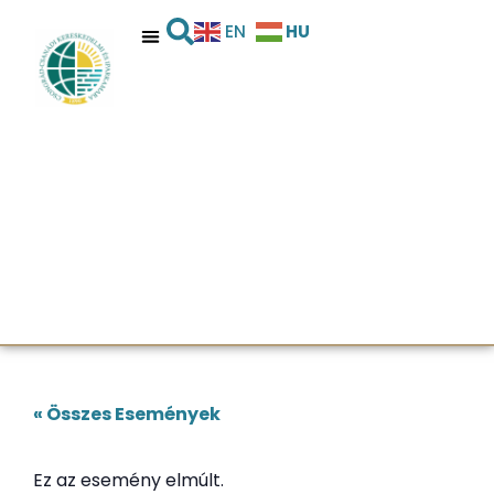
HU
EN
« Összes Események
Ez az esemény elmúlt.