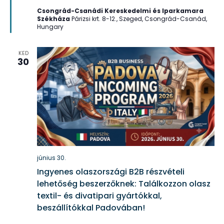
Csongrád-Csanádi Kereskedelmi és Iparkamara
Székháza
Párizsi krt. 8-12., Szeged, Csongrád-Csanád,
Hungary
KED
30
június 30.
Ingyenes olaszországi B2B részvételi
lehetőség beszerzőknek: Találkozzon olasz
textil- és divatipari gyártókkal,
beszállítókkal Padovában!