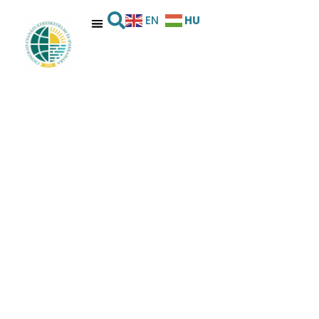
HU
EN