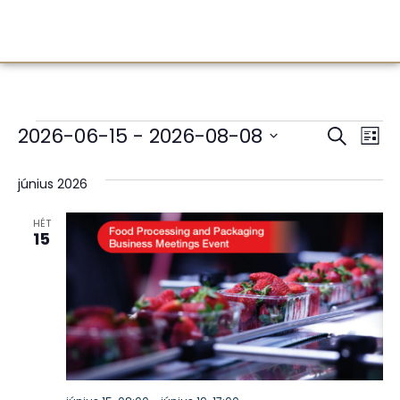
Esem
E
2026-06-15
 - 
2026-08-08
Keresett k
Lista
Dátum
né
keres
kiválasztása.
június 2026
na
és
HÉT
nézet
15
válas