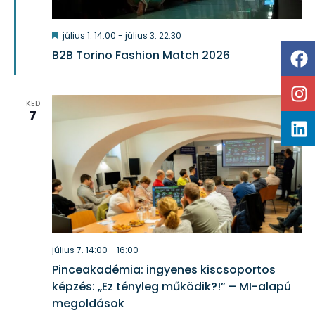
Kiemelt
július 1. 14:00
-
július 3. 22:30
B2B Torino Fashion Match 2026
KED
7
július 7. 14:00
-
16:00
Pinceakadémia: ingyenes kiscsoportos
képzés: „Ez tényleg működik?!” – MI-alapú
megoldások