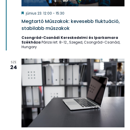
Kiemelt
június 23. 12:00
-
15:30
Megtartó Műszakok: kevesebb fluktuáció,
stabilabb műszakok
Csongrád-Csanádi Kereskedelmi és Iparkamara
Székháza
Párizsi krt. 8-12., Szeged, Csongrád-Csanád,
Hungary
SZE
24