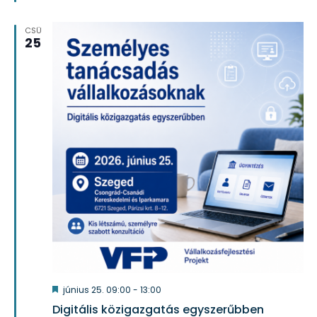
CSÜ
25
Kiemelt
június 25. 09:00
-
13:00
Digitális közigazgatás egyszerűbben