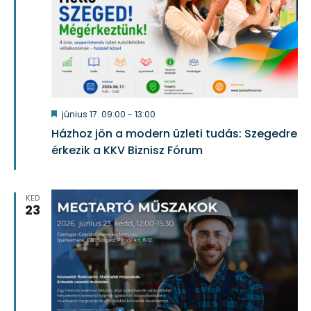
Kiemelt
június 17. 09:00
-
13:00
Házhoz jön a modern üzleti tudás: Szegedre
érkezik a KKV Biznisz Fórum
KED
23