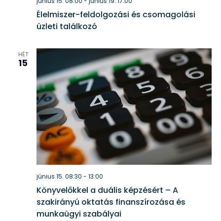
június 15. 08:00
-
június 19. 17:00
Élelmiszer-feldolgozási és csomagolási
üzleti találkozó
HÉT
15
június 15. 08:30
-
13:00
Könyvelőkkel a duális képzésért – A
szakirányú oktatás finanszírozása és
munkaügyi szabályai