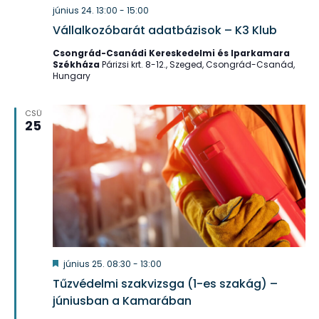
június 24. 13:00
-
15:00
Vállalkozóbarát adatbázisok – K3 Klub
Csongrád-Csanádi Kereskedelmi és Iparkamara
Székháza
Párizsi krt. 8-12., Szeged, Csongrád-Csanád,
Hungary
CSÜ
25
Kiemelt
június 25. 08:30
-
13:00
Tűzvédelmi szakvizsga (1-es szakág) –
júniusban a Kamarában