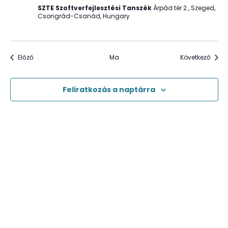
SZTE Szoftverfejlesztési Tanszék
Árpád tér 2., Szeged,
Csongrád-Csanád, Hungary
Események
Esem
Előző
Ma
Következő
Feliratkozás a naptárra