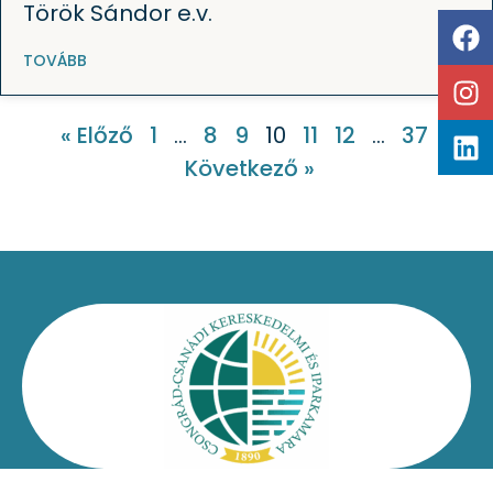
Török Sándor e.v.
TOVÁBB
« Előző
1
…
8
9
10
11
12
…
37
Következő »
Kapcsolat
Impresszum
Jogi nyilatkozat