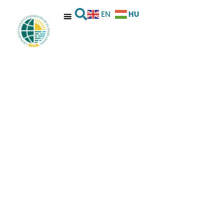
HU
EN